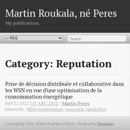
Martin Roukala, né Peres
My publications
Category: Reputation
Prise de décision distribuée et collaborative dans 
les WSN en vue d’une optimisation de la 
consommation énergétique
GT ARC 2012
:
Martin Peres
MAY
21
2012
keywords :
WSN
,
presentation
,
reasoning
,
reputation
Copyright © 2026 - Martin Roukala, né Peres -
Powered by
Octopress